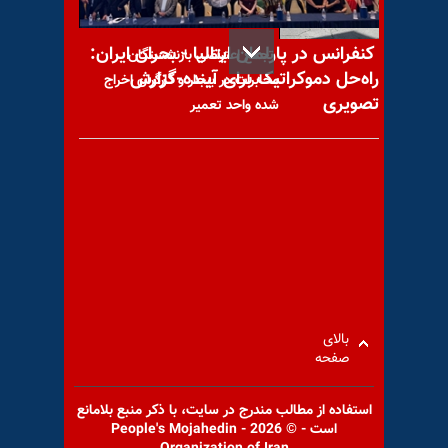
کنفرانس در پارلمان ایتالیا - بحران ایران:
تجمع اعتراضی بازنشستگان
راه‌حل دموکراتیک برای آینده-گزارش
مخابرات در بیجار و کارگران اخراج
تصویری
شده واحد تعمیر
اطلاعیه درباره شرکت فاشیسم
دینی، قاتل ورزشکاران در جام
جهانی فوتبال ۲۰۲۶
بالای
صفحه
اتوبوس خوابی، ۱۲هزار تا
استفاده از مطالب مندرج در سايت، با ذكر منبع بلامانع
۲۵هزار تومان هزینه یک شب
است - © 2026 - People's Mojahedin