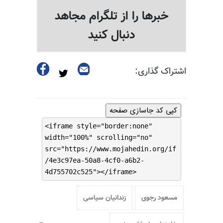
خبرها را از تلگرام مجاهد
دنبال کنید
اشتراک گذاری:
کپی کد جاسازی صفحه
<iframe style="border:none"
width="100%" scrolling="no"
src="https://www.mojahedin.org/if
/4e3c97ea-50a8-4cf0-a6b2-
4d755702c525"></iframe>
مسعود رجوی
زندانیان سیاسی