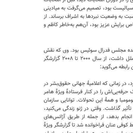
را در دوران انتخابات دید، قبل از انتخابات
 سوسیالیست بود، تصمیم می‌گرفت به میادینی
نسبت به وضعیت نبردها به اشراف برساند. از
 خاص برایش عزیز بود، آن‌هم به‌خاطر کاظم و
ن زیگلر در فاصله سالهای ۱۹۸۱ تا ۱۹۹۹ نماینده مجلس فدرال سوئیس بود. وی که نقش
تأثیرگذاری در ارگانهای حقوق‌بشر بین‌المللی و سازمان ملل داشت، از سال ۲۰۰۰ تا ۲۰۰۸ گزارشگر
 رابطه می‌گوید:
 در زمانی که اعلامیهٔ جهانی حقوق‌بشر در
 حرفه‌یی‌اش را در کنار فرستادهٔ ویژهٔ هامر
ومومبا و همهٔ این تحولات. توانایی سازمان
أثیر گذاشت. وقتی در ژنو زندگی می‌کنید،
انجام بدهد، از جمله از طریق آژانس‌های
وفی عنان فراخوانده شد تا گزارشگر ویژهٔ