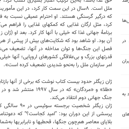
حق غذا باشد؛ به‌این ترتیب اعتبار بسیاری کسب کرد، 
 خرداد و تیر بیش از ۳۰۰درصد
ملل است. ۸سال در این سمت کار کرد، در این مأ
که درگیر گرسنگی هستند. او احترام عمیقی نسبت به
‌ها
کرد، مثل ارگان غذایی که کمکهای غذایی را فراهم می‌
برنامهٔ جهانی غذا که خیلی با آنها کار کرد. بعد او (ژا
آن بود. او شاهد بود که شکایت‌های بیش از پیشی از هر
 در
فصل این جنگ‌ها و توان مداخله در آنها، تضعیف می‌شو
قدرتهای بزرگ و بی‌علاقگی کشورهای اروپایی؛ آنها خیلی
ران
امر سازمان ملل را به‌نحو شدیدی تضعیف کرده است».
ژان زیگلر حدود بیست کتاب نوشت که برخی از آنها بازتا
«طلا» و «مردگان» که در سا
 به
جنگ جهانی دوم انتقاد می‌کند.
ژان زیگلر شخصیت
پرسشی از این دوران بود: ”امید کجاست؟“ که دعوتنامه‌
های
بلایای معاصر هم‌چون جنگها، قحطیها و نابرابریها به‌شما