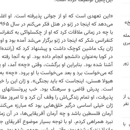
این‌چنین توصیف کرده است:
«این تعهدی است که او از جوانی پذیرفته است. او اغلب
خ»
می‌دهد که اینجا در ژنو در هتل فکر می‌کنم در سال ۱۹۶۵ رخ داد...
با چه در زمانی ملاقات کرد که او از چکسلواکی به کنفرانسی 
رای حمله
کنفرانس شکر که اینجا در ژنو برگزار می‌شد آمده بود و او 
بری
ژان یک ماشین کوچک داشت و پیشنهاد کرد که (راننده‌
در کوبا به‌عنوان دانشجو انجام داده بود. او به آنجا رفته 
زور
آشنا شده بود. بنابراین او برگشت، وقتی «چه» آمد، او ی
که می‌خواست برد و بعد می‌خواست با او برود. «چه» به 
هیولا هستی، اینجاست که باید بجنگی». و ژان این‌ را خ
است. پدرش قاضی و سرهنگ بود. خب پروتستانهای برنی
نیتی از
پذیرفت، او تمام زندگی‌اش را وقف آن کرد و تا امروز م
ند ۱۴۰۴ تاکنون در ایران اعدام شده‌اند؛ ۲۷ نفر
ژان خیلی اساسی درگیر خلق‌هایی بود که مبارزه می‌کنند
آرمان فلسطین باشد و چه آرمان آفریقایی‌ها، در آن زما
نبرد همراهی کردم. او با توجه بسیار موضوع آفریقای جن
 با