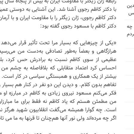
دین
با دکتر کاظم رجوی آشنا شد. این آشنایی به دوستی عمیق
یس
دکتر کاظم رجوی، ژان زیگلر را با مقاومت ایران و با آرمان 
دکتر کاظم با مسعود رجوی گفته بود:
 چه
دم
«یکی از چیزهایی که بسیار مرا تحت تأثیر قرار می‌دهد
هرازگاهی و بعضاً به‌طور تصادفی به‌دست من می‌رسید. 
عظیمی از سوی کاظم نسبت به برادرش حس کرد، بلکه
احساس کرد اعتماد متقابلی که بلافاصله به چشم من ز
بیشتر از یک همکاری و همبستگی سیاسی در کار است. ع
تفاهم بدون کلام. و دیدن این دو نفر در کنار هم بسیار 
فکر می‌کنم مسعود نیروی زیادی به کاظم در مبارزه او 
من مطمئن هستم که یاد کاظم نه فقط برای ما مبارزا
است. چه گوارا همیشه می‌گفت انقلابیون شهید هرگز نمی‌
اگر چه مرده‌اند ولی نور آنها هم‌چنان تا قرنها به ما می تا