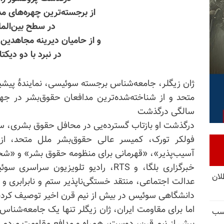
از برجسته‌ترین چهره‌های م
در سطح بین‌المل
و از حامیان دیرینه مجاهدین 
در نبرد با دو دیکت
ژان زیگلر، جامعه‌شناس برجسته سوئیسی، نمایندهٔ پیش
سالگی درگذشت
درگذشت او بازتاب گسترده‌یی در محافل حقوق بشری، س
فولکر تورک، کمیسر عالی حقوق‌بشر ملل متحد، از ژ
آسیب‌پذیر»، «قهرمانی برای منظومه حقوق بشر» و «شخصی
خبرگزاری بلگا، و RTS، رادیو تلویزیون
تل‌عام ۱۳۶۷؛ بطلان
عدالت اجتماعی، منتقد خستگی‌ناپذیر ستم و نابرابری و
دانشگاهی سوئیس در بیش از نیم قرن اخیر توصیف کردن
اما برای مقاومت ایران، ژان زیگلر تنها یک جامعه‌شناس
کسب