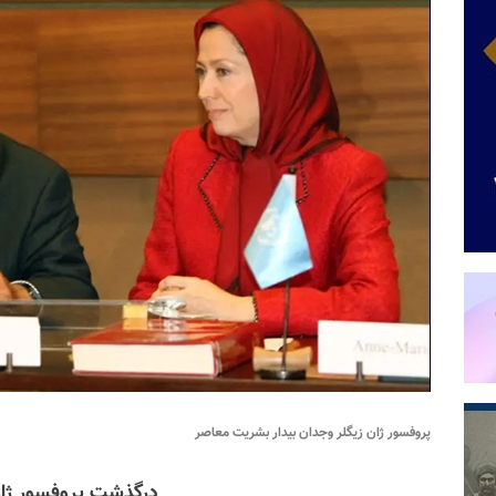
پروفسور ژان زیگلر وجدان بیدار بشریت معاصر
درگذشت پروفسور ژان