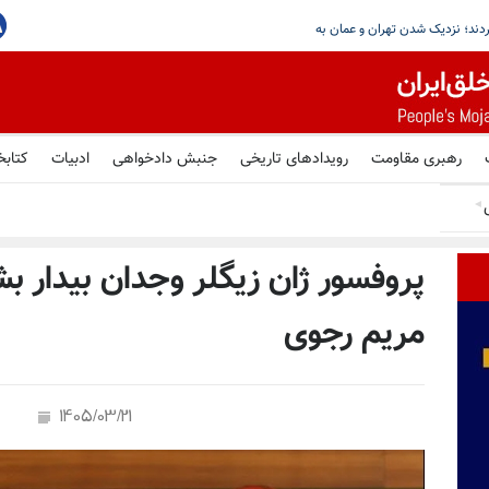
رهبری مقاومت
رویدادهای تاریخی
جنبش دادخواهی
ادبیات
کتابخ
◄
پروفسور ژان زیگلر وجدان بیدار ب
مریم رجوی
1405/03/21