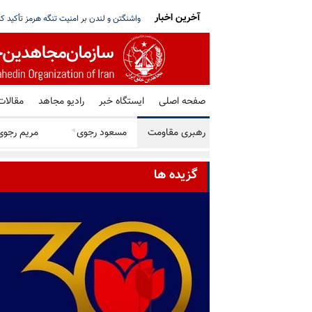
آخرین اخبار
اسی، جابه‌جایی با زور و محرومیت‌های ضدانسانی
۱۴ میلیون و ۶۲۸ هزار و ۵۹۵ تلاش برای حمله سایبری علیه زیرساخت‌های اکو سیستم
صفحه اصلی
ایستگاه خبر
رادیو مجاهد
مقالات
رهبری مقاومت
مسعود رجوی
◄
مریم رجوی
گزیده ها