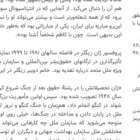
ماندلا نزدیک شده بود، وقتی او رئیس‌جمهور شده بود. وی 
هم آن‌ را دنبال می‌کرد. از آنجایی که در انترناسیونال
قق
برود که از همه شعله‌ورتر است و بیشتر می‌تواند او را 
 با
این‌رو مبارزه برای ایران، یکی از مبارزاتی بود که به‌طور
این بدیهی است. چون با کاظم شخصاً آشنا بود».
 شاخص فلاکت در ایران؛ تورم ۸۸.۶
پروفسور ژا
 ۹.۱ درصد به سطح بی‌سابقه ۹۷.۷
ویژه ملل متحد درباره تغذیه بود. خانم دویبر زیگلر در این
«ژان تحصیلاتش را در رشتهٔ حقوق بعد از جنگ شروع کرد،
کش
سال ۱۹۴۸ تصویب شده بود. سپس اولین مأموریت بزرگ
شولد در کنگو انجام داد، هم‌زمان با جنگ کنگو و ترور ل
شدن
ملل در پایان دادن و مداخله در جنگ‌ها، خیلی روی او ت
رمز
متوجه می‌شوید که سازمان ملل چه کارهایی می‌تواند 
مختلفش مثل سازمان بهداشت جهانی و دیگران. او توسط ک