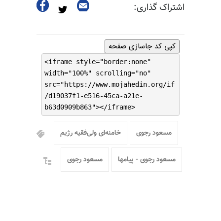
اشتراک گذاری:
کپی کد جاسازی صفحه
<iframe style="border:none"
width="100%" scrolling="no"
src="https://www.mojahedin.org/if
/d19037f1-e516-45ca-a21e-
b63d0909b863"></iframe>
مسعود رجوی
خامنه‌ای ولی‌فقیه رژیم
مسعود رجوی - پیامها
مسعود رجوی