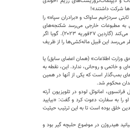
عات و دیپلمات‌تروریست‌های رژیم آخوندی
دها شرکت داشتند»!
ابتی سردژخیم ساواک و «برادران سپاه» را
ی به مطبوعات خارجی می‌رسد شکنجه‌های
ساواک را به‌عنوان یک عملکرد و سیاست حکومتی انکار می‌کند (گاردین ۲۷فوریه ۲۰۲۳). گویا اگر
می‌رسد این قبیل ماله‌کشی‌ها را از ظریف
ق وزارت اطلاعات» (همان اعضای سابق) یا
ای و خاتمی و روحانی، ندارد. این، نقطه به
ای بمب‌گذار است که یکی از آنها در همین
هٔ شاه خبر ندارد که در ۲۷سپتامبر ۲۰۰۵ وکیل فرانسوی، امانوئل لودو در تلویزیون آرته
و را به سفارت دعوت کرد و گفت: «بیایید
هدین خلق بوده است تا به این ترتیب حیثیت
یانید هیدروژن در موضوع حلبچه گیر بود و