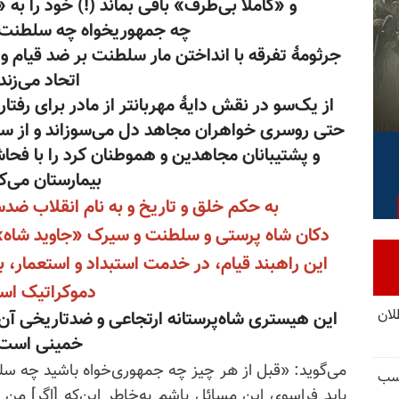
و «کاملاً بی‌طرف» باقی بماند (!) خود را ب
چه جمهوریخواه چه سلطنت‌ط
جرثومهٔ تفرقه با انداختن مار سلطنت بر ضد قیام و
اتحاد می‌زند
از یک‌سو در نقش دایهٔ مهربانتر از مادر برای رف
حتی روسری خواهران مجاهد دل می‌سوزاند و از سو
و پشتیبانان مجاهدین و هموطنان کرد را با فحا
بیمارستان می‌ک
به حکم خلق و تاریخ و به نام انقلاب ضد
دکان شاه پرستی و سلطنت و سیرک «جاوید شاه»
این راهبند قیام، در خدمت استبداد و استعمار، 
دموکراتیک ا
تل‌عام ۱۳۶۷؛ بطلان
این هیستری شاه‌پرستانه ارتجاعی و ضدتاریخی آن ر
خمینی است
می‌گوید: «قبل از هر چیز چه جمهوری‌خواه باشید چه سل
کسب
باید فراسوی این مسائل باشم به‌خاطر این‌که [اگر] من