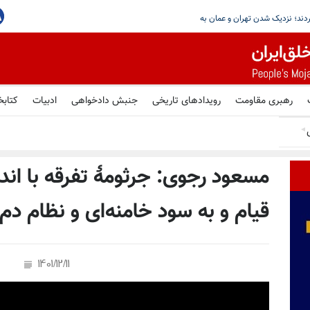
رهبری مقاومت
رویدادهای تاریخی
جنبش دادخواهی
ادبیات
کتابخ
◄
مسعود رجوی: جرثومهٔ تفرقه با ان
قیام و به سود خامنه‌ای و نظام دم 
1401/12/11