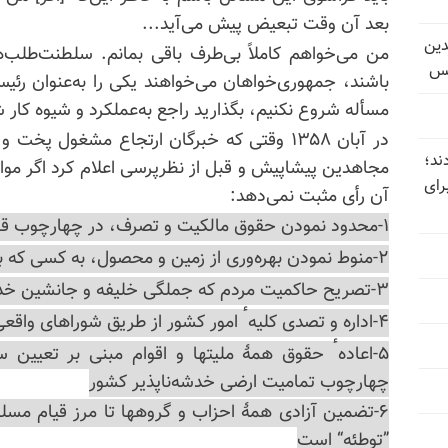
بعد آن وقت تبعیض پیش می‌آید...
دین
من می‌خواهم کاملاً بی‌طرف باقی بمانم. سلطنت‌طلب‌
یس
باشند، جمهوری‌خواهان می‌خواهند یکی را به‌عنوان رئیس
مسأله شروع نکنیم، بگذارید راجع به‌عملکرد و شیوه کار 
در آبان ۱۳۵۸ وقتی که خبرگان ارتجاع مشغول پ
ند؛
مجاهدین پیشاپیش و قبل از نظرپرسی اعلام کرد اگر موار
رای
آن رأی مثبت نمی‌دهد:
۱-محدود نمودن حقوق مالکیت و تصرف، در چهارچوب قرآنی و مکتبی ”کار“
۲-منوط نمودن بهره‌وری از زمین و محصول، به کسی که بر روی آن ”کار“ کرده است
۳-تصریح حاکمیت مردم که جملگی خلیفه و جانشین خدا در زمینند...
۴-اداره و تصدی کلیهٴ امور کشور از طریق شوراهای واقعی
۵-اعادهٴ حقوق همهٔ ملیتها و اقوام مبنی بر تعیین 
چهارچوب تمامیت ارضی خدشه‌ناپذیر کشور
۶-تضمین آزادی همهٔ احزاب و گروهها تا مرز قیام مسلح
”توطئه“ است