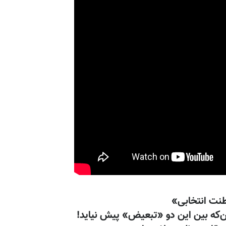
طنت انتخابی»
‌که بین این دو «تبعیض» پیش نیاید!