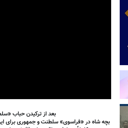
بعد از ترکیدن حباب «سل
بچه شاه در «فراسوی» سلطنت و جمهوری برای این