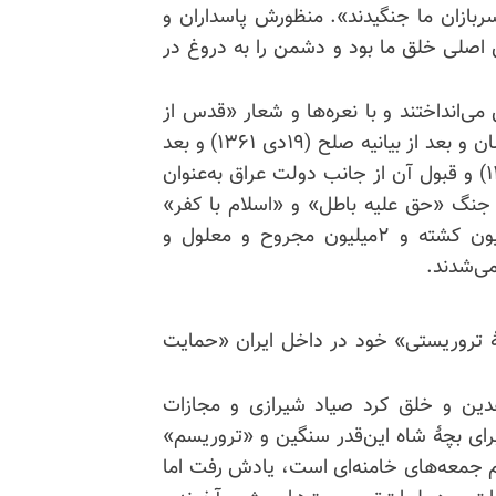
 سربازان ما جنگیدند». منظورش پاسداران و
صلی خلق ما بود و دشمن را به دروغ در
می‌انداختند و با نعره‌ها و شعار «قدس از
طریق کربلا» حتی پس از خروج نیروهای عراقی از خاکشان و بعد از بیانیه صلح (۱۹دی ۱۳۶۱) و بعد
از طرح صلح شورای ملی مقاومت ایران (۲۲ اسفند ۱۳۶۱) و قبول آن از جانب دولت عراق به‌عنوان
۲۱ مارس ۱۹۸۳) به جبهه‌های جنگ «حق علیه باطل» و «اسلام با کفر»
می‌شتافتند و هیزم بیار تنور جنگ خمینی با یک میلیون کشته و ۲میلیون مجروح و معلول و
هٔ تروریستی» خود در داخل ایران «حمایت
هدین و خلق کرد صیاد شیرازی و مجازات
برای بچهٔ شاه این‌قدر سنگین و «تروریسم»
ها ورد زبان امام جمعه‌های خامنه‌ای است، یادش رفت اما