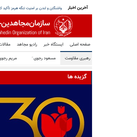
آخرین اخبار
اسی، جابه‌جایی با زور و محرومیت‌های ضدانسانی
۱۴ میلیون و ۶۲۸ هزار و ۵۹۵ تلاش برای حمله سایبری علیه زیرساخت‌های اکو سیستم
صفحه اصلی
ایستگاه خبر
رادیو مجاهد
مقالات
رهبری مقاومت
مسعود رجوی
◄
مریم رجوی
گزیده ها