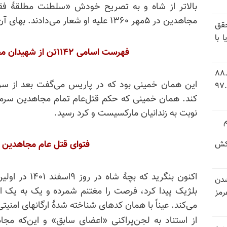
بالاتر از شاه و به تصریح خودش «سلطنت مطلقهٔ فق
مجاهدین در ۵مهر ۱۳۶۰ علیه او شعار می‌دادند. بهای آن بسیار سنگین و خونین بود.
قق
 با
فهرست اسامی ۱۱۴۲تن از شهیدان مجاهد خلق در مهر ۱۳۶۰
 شاخص فلاکت در ایران؛ تورم ۸۸.۶
این همان خمینی بود که در پاریس می‌گفت بعد از سرن
 ۹.۱ درصد به سطح بی‌سابقه ۹۷.۷
کند. همان خمینی که حکم قتل‌عام تمام مجاهدین سر
نوبت به زندانیان مارکسیست و کرد رسید.
فتوای قتل عام مجاهدین 
کش
اکنون بنگرید که
شدن
بلژیک پیدا کرد، فرصت را مغتنم شمرده و یک به یک ار
رمز
می‌کند. عیناً با همان کدهای شناخته شدهٔ ارگانهای امنیتی
از استناد به لجن‌پراکنی «اعضای سابق» و این‌که مج