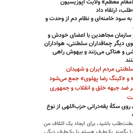
ه «مقام معظم» ولایت اپوزیسیون
لب، ارتقاء داد
 به سود خامنه‌ای و نظام دم از وحدت و
تار سازمان مجاهدین با اعضای خودش و
ی دیگر چماقداران سلطنتی، هواداران
شی و هتاکی می‌زنند و بیهوش راهی
نند
سلطنتی مردم ایران و شهیدان
 و «کینگ رضا پهلوی» جمع می‌شود
بر ضد جبهه خلق و انقلاب و جمهوری
ست
وی سکهٔ یقه‌درانی حزب‌اللهی از نوع
طنت‌طلب باشید، برای ایجاد یک ائتلاف من
 را بگویند یک‌طرف هستم یا یک‌طرف دیگر،