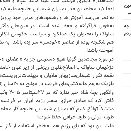
«شاهکار» دیگری مرتکب شد. عیناً مانند سپاه و اطلا
دین
ادعا کرد مجاهدین «در بمباران شیمیایی حلبچه علیه کر
یس
به نظر می‌رسد آموزش‌ها و رهنمودهای مربی خود پرویز ث
به‌خوبی فراگرفته و حفظ شده است. در عین‌حال وقت
 چه
دم
هم شکنجه بوده از عناصر «خودسر» سر زده باشد! به نظر 
آموخته باشد!
در مورد مجاهدین گوئیا هیچ دسترسی جز به «اعضای لاح
دژخیمان ساواک یا اصلاح‌طلبان ریزشی از زیر عبای خامنه‌
نقطه تکرار شیطان‌سازیهای ملایان و دیپلمات‌تروریست‌ه
بلژیک به‌رغم ماله‌کشی‌های ظریف در مونیخ به ۲۰سال زندان محکوم شد.
وانگهی بچ
فاش کرد که صادق خرازی سفیر رژیم ایران در فرانسه ا
مشترکاً توافق کنیم که بمباران شیمیایی حلبچه کار مجا
طرف ایرانی و طرف عراقی حفظ شود»!
علت این بود که پای رژیم هم به‌خاطر استفاده از گاز س