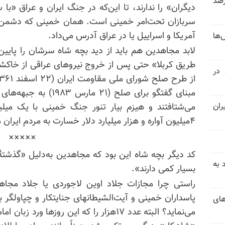
 خرداد و تیر بیش از ۳۰۰درصد
دیگران» را ندارند، تا این‌که در جنگ ایران و عراق «با
سربازان تحت‌امر خمینی است. همان خمینی که دشمن ا
آمریکا و اسراییل یا در عراق آدرس می‌داد.
‌ها
لابد مجاهدین هم باید از دید بچه شاه سرشان را پایین 
 در
مبنای گفتگو برای صلح (
ران
۴میلیون آواره و هزار میلیارد دلار خسارت به مردم ایران می‌شدند.
×××××
کد دیگر بچه شاه این بود که مجاهدین به‌دلیل «گذشت
 به
بسیار کمی دارند».
راستی چرا مجازات جلاد اوین لاجوردی یا جلاد مجا
پاسداران خمینی و آیت‌الشیطانهای جنایتکار و چپاولگر 
های
می‌نماید؟ البته عدد ۱۷هزار را که این روز