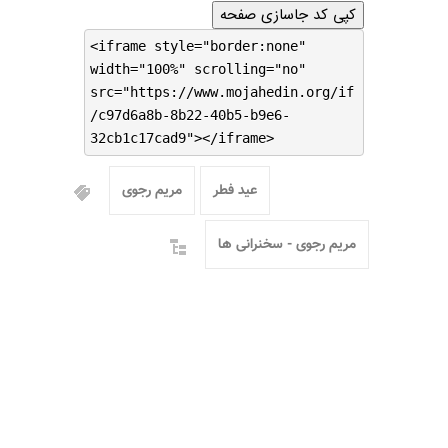
کپی کد جاسازی صفحه
<iframe style="border:none"
width="100%" scrolling="no"
src="https://www.mojahedin.org/if
/c97d6a8b-8b22-40b5-b9e6-
32cb1c17cad9"></iframe>
عید فطر
مریم رجوی
مریم رجوی - سخنرانی ها