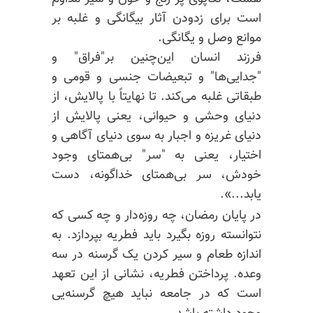
است برای زدودن آثار بیگانگی و غلبه بر
موانع وصل و یگانگی.
فرزند انسان این‌چنین بر"فراق" و
"جدایی‌ها" و تبعیضات جنسی و قومی و
طبقاتی غلبه می‌کند. تا نهایتاً با پالایش، از
دنیای وحشی و حیوانی، یعنی پالایش از
دنیای غریزه و اجبار به سوی دنیای آگاهی و
اختیار، یعنی به "سر" بی‌همتای وجود
خودش، سر بی‌همتای خداگونه، دست
یابد...».
در پایان رمضان، چه روزه‌دار و چه کسی که
نتوانسته روزه بگیرد باید فطریه بپردازد. به
اندازه طعام و سیر کردن یک گرسنه در سه
وعده. پرداختن فطریه، نشانی از این تعهد
است که در جامعه نباید هیچ گرسنه‌یی