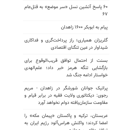
۶۰ پاسخ آتشین نسل «سر موضع» به قتل‌عام
۶۷
پیام به ابوبکر ۱۶۰۰ زاهدان
گلریزان همیاری؛ راز پرداخت‌گری و فداکاری
شیداوار در عین تنگنای اقتصادی
بسنت از احتمال توافق قریب‌الوقوع برای
بازگشایی تنگه هرمز خبر داد؛ علم‌الهدی
خواستار ادامه جنگ شد
پراتیک جوانان شورشگر در زاهدان - مریم
رجوی: دیکتاتوری ولایت فقیه در برابر قیام و
مقاومت سازمان‌یافته دوام نخواهد آورد
عربستان، ترکیه و پاکستان «پیمان مکه» را
امضا کردند؛ واکنش هراس‌آلود رژیم ایران به